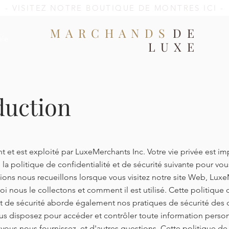
- VISITEZ NOTRE BOUTIQUE DE MONTRES ICI -
MARCHANDS
DE
ale
LUXE
duction
nt et est exploité par LuxeMerchants Inc. Votre vie privée est i
la politique de confidentialité et de sécurité suivante pour vous
ions nous recueillons lorsque vous visitez notre site Web, Luxe
uoi nous le collectons et comment il est utilisé. Cette politique 
et de sécurité aborde également nos pratiques de sécurité des 
us disposez pour accéder et contrôler toute information pers
 vous nous fournissez, et d'autres questions. Cette politique de 