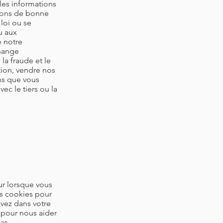
 les informations
nsons de bonne
 loi ou se
u aux
e notre
change
la fraude et le
tion, vendre nos
ns que vous
ec le tiers ou la
eur lorsque vous
es cookies pour
avez dans votre
t pour nous aider
pas