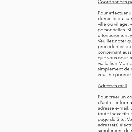
Coordonnées pe
Pour effectuer 
domicile ou aut
ville ou villag
personnelles. S
ultérieurement y
Veuillez noter 
précédentes pou
concernant aussi
que vous nous a
via le lien Mon
simplement de n
vous ne pourrez 
Adresses mail
Pour créer un c
d'autres informa
adresse e-mail, 
toute inexactit
page du Site. V
adresse(s) élect
simplement de n