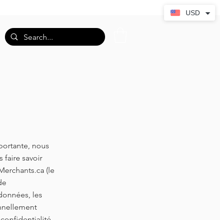
USD
mportante, nous
 faire savoir
Merchants.ca (le
de
données, les
onnellement
confidentialité