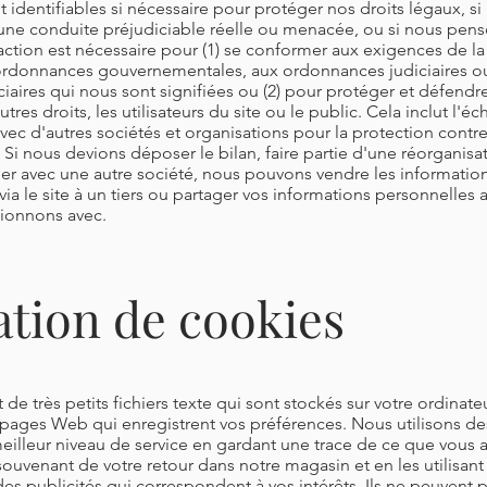
identifiables si nécessaire pour protéger nos droits légaux, si
 une conduite préjudiciable réelle ou menacée, ou si nous pe
 action est nécessaire pour (1) se conformer aux exigences de la
rdonnances gouvernementales, aux ordonnances judiciaires o
iaires qui nous sont signifiées ou (2) pour protéger et défendr
tres droits, les utilisateurs du site ou le public. Cela inclut l'é
vec d'autres sociétés et organisations pour la protection contre 
. Si nous devions déposer le bilan, faire partie d'une réorganisa
ner avec une autre société, nous pouvons vendre les informatio
ia le site à un tiers ou partager vos informations personnelles av
sionnons avec.
sation de cookies
 de très petits fichiers texte qui sont stockés sur votre ordinat
s pages Web qui enregistrent vos préférences. Nous utilisons d
meilleur niveau de service en gardant une trace de ce que vous 
souvenant de votre retour dans notre magasin et en les utilisan
es publicités qui correspondent à vos intérêts. Ils ne peuvent 