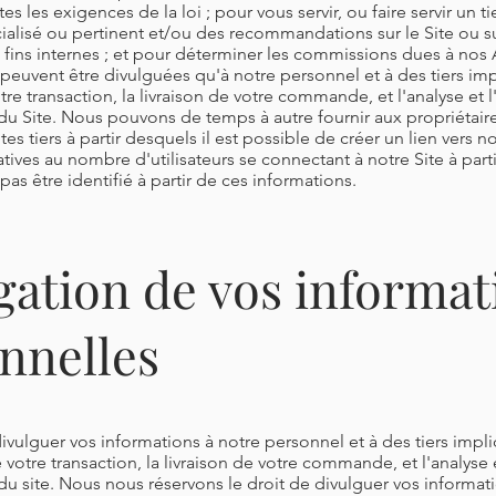
s les exigences de la loi ; pour vous servir, ou faire servir un t
cialisé ou pertinent et/ou des recommandations sur le Site ou s
es fins internes ; et pour déterminer les commissions dues à nos A
peuvent être divulguées qu'à notre personnel et à des tiers im
tre transaction, la livraison de votre commande, et l'analyse et 
n du Site. Nous pouvons de temps à autre fournir aux propriétair
tes tiers à partir desquels il est possible de créer un lien vers n
tives au nombre d'utilisateurs se connectant à notre Site à partir
as être identifié à partir de ces informations.
gation de vos informat
nnelles
vulguer vos informations à notre personnel et à des tiers impl
votre transaction, la livraison de votre commande, et l'analyse 
n du site. Nous nous réservons le droit de divulguer vos informat