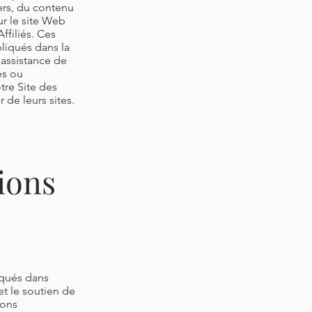
iers, du contenu
ur le site Web
ffiliés. Ces
pliqués dans la
l'assistance de
es ou
otre Site des
 de leurs sites.
ions
iqués dans
et le soutien de
ions