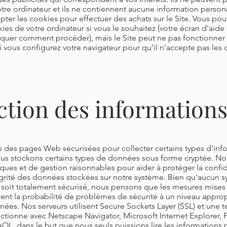
e ordinateur et ils ne contiennent aucune information personn
ter les cookies pour effectuer des achats sur le Site. Vous pou
ies de votre ordinateur si vous le souhaitez (votre écran d'aid
diquer comment procéder), mais le Site peut ne pas fonctionne
i vous configurez votre navigateur pour qu'il n'accepte pas les 
ction des information
des pages Web sécurisées pour collecter certains types d'info
nous stockons certains types de données sous forme cryptée. N
ques et de gestion raisonnables pour aider à protéger la confide
tégrité des données stockées sur notre système. Bien qu'aucun 
 soit totalement sécurisé, nous pensons que les mesures mises
sent la probabilité de problèmes de sécurité à un niveau appro
ées. Nos serveurs utilisent Secure Sockets Layer (SSL) et une 
ctionne avec Netscape Navigator, Microsoft Internet Explorer, Fi
AOL, dans le but que nous seuls puissions lire les informations