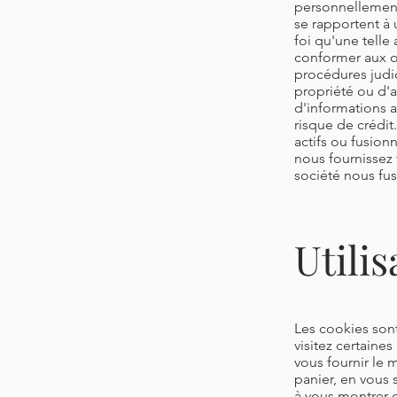
personnellement 
se rapportent à
foi qu'une telle
conformer aux o
procédures judic
propriété ou d'au
d'informations a
risque de crédit
actifs ou fusion
nous fournissez v
société nous fu
Utili
Les cookies sont
visitez certaine
vous fournir le 
panier, en vous 
à vous montrer d