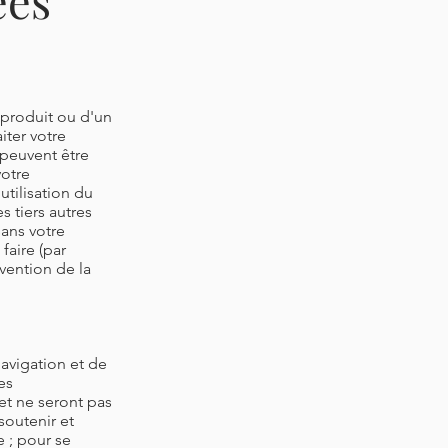
ées
 produit ou d'un
iter votre
 peuvent être
votre
utilisation du
 tiers autres
sans votre
faire (par
vention de la
avigation et de
es
 et ne seront pas
soutenir et
e ; pour se