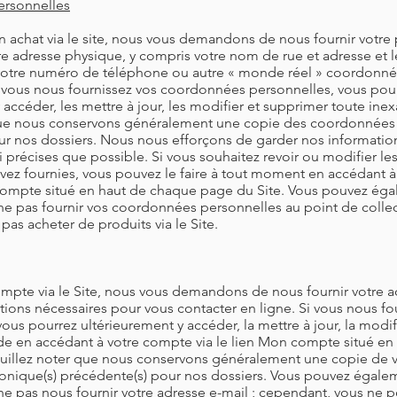
rsonnelles
un achat via le site, nous vous demandons de nous fournir votr
re adresse physique, y compris votre nom de rue et adresse et 
e, votre numéro de téléphone ou autre « monde réel » coordonn
i vous nous fournissez vos coordonnées personnelles, vous pou
 accéder, les mettre à jour, les modifier et supprimer toute inex
que nous conservons généralement une copie des coordonnées
r nos dossiers. Nous nous efforçons de garder nos informatio
 précises que possible. Si vous souhaitez revoir ou modifier le
vez fournies, vous pouvez le faire à tout moment en accédant 
 compte situé en haut de chaque page du Site. Vous pouvez éga
e pas fournir vos coordonnées personnelles au point de collec
pas acheter de produits via le Site.
ompte via le Site, nous vous demandons de nous fournir votre a
tions nécessaires pour vous contacter en ligne. Si vous nous fo
vous pourrez ultérieurement y accéder, la mettre à jour, la modi
ude en accédant à votre compte via le lien Mon compte situé e
euillez noter que nous conservons généralement une copie de v
ronique(s) précédente(s) pour nos dossiers. Vous pouvez égalem
e pas nous fournir votre adresse e-mail ; cependant, vous ne p