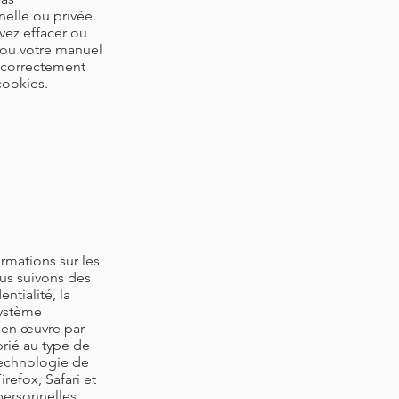
elle ou privée.
vez effacer ou
e ou votre manuel
r correctement
cookies.
s
rmations sur les
ous suivons des
ntialité, la
système
 en œuvre par
prié au type de
technologie de
refox, Safari et
 personnelles