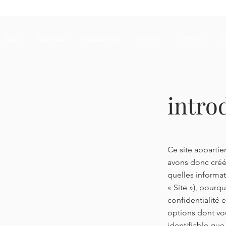
Bags
Footwear
Accessories
Jewelry
Clothing
S
intro
Ce site appartie
avons donc créé 
quelles informat
« Site »), pourq
confidentialité 
options dont vo
identifiable que