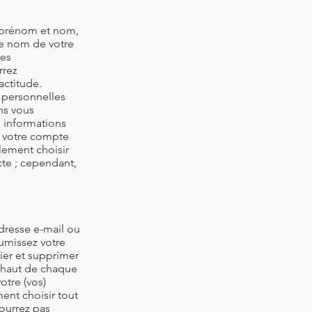
e prénom et nom,
le nom de votre
ées
rrez
actitude.
 personnelles
ns vous
s informations
à votre compte
lement choisir
te ; cependant,
dresse e-mail ou
urnissez votre
fier et supprimer
n haut de chaque
otre (vos)
ent choisir tout
ourrez pas